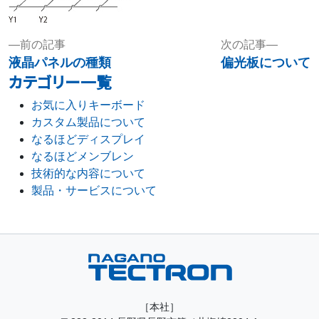
投
Previous
Next
前の記事
次の記事
稿
post:
post:
液晶パネルの種類
偏光板について
カテゴリー一覧
ナ
ビ
お気に入りキーボード
カスタム製品について
ゲ
なるほどディスプレイ
ー
なるほどメンブレン
シ
技術的な内容について
ョ
製品・サービスについて
ン
［本社］