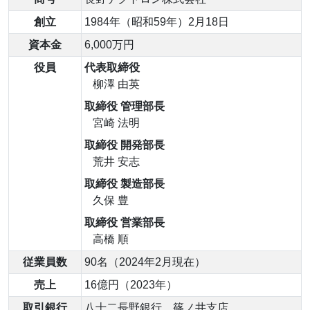
創立
1984年（昭和59年）2月18日
資本金
6,000万円
役員
代表取締役
柳澤 由英
取締役 管理部長
宮崎 法明
取締役 開発部長
荒井 安志
取締役 製造部長
久保 豊
取締役 営業部長
高橋 順
従業員数
90名（2024年2月現在）
売上
16億円（2023年）
取引銀行
八十二長野銀行 篠ノ井支店