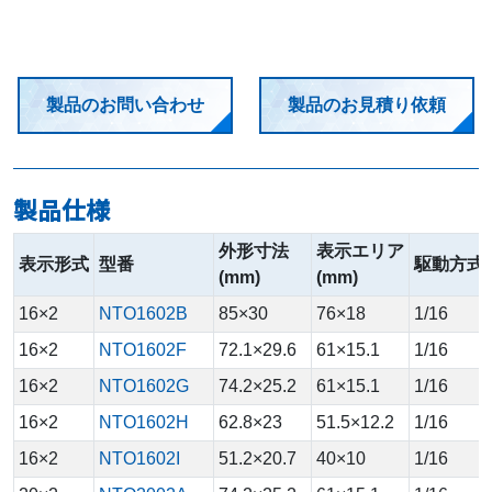
製品のお問い合わせ
製品のお見積り依頼
製品仕様
外形寸法
表示エリア
表示形式
型番
駆動方式
(mm)
(mm)
16×2
NTO1602B
85×30
76×18
1/16
16×2
NTO1602F
72.1×29.6
61×15.1
1/16
16×2
NTO1602G
74.2×25.2
61×15.1
1/16
16×2
NTO1602H
62.8×23
51.5×12.2
1/16
16×2
NTO1602I
51.2×20.7
40×10
1/16