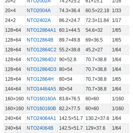
20×2
NTO2002A
74.2×25.2
61×15.1
1/16
20×4
NTO2004A
74.3×36.4
60.5×22.18
1/33
24×2
NTO2402A
86.2×24.7
72.3×11.84
1/17
128×64
NTO12864A1
60.1×44.5
54.6×32
1/65
128×64
NTO12864B
89.7×49.8
69×36.5
1/65
128×64
NTO12864C2
55.2×39.8
45.2×27
1/64
128×64
NTO12864D2
90×52.8
70.7×38.8
1/64
128×64
NTO12864D3
80×54
70.7×38.8
1/64
128×64
NTO12864H
80×54
70.7×38.8
1/65
144×64
NTO14464A5
80×54
70.7×38.8
1/64
160×160
NTO160160A
83.8×76.5
60×60
1/160
160×160
NTO160160B
82.2×77.5
60×60
1/160
240×64
NTO24064A1
142.5×51.7
130.2×37.6
1/64
240×64
NTO24064B
142.5×51.7
129×37.6
1/64