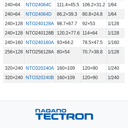
240×64
NTO24064C
111.4×45.5
106.2×31.2
1/64
240×64
NTO24064D
86.2×39.3
80.8×24.8
1/64
240×128
NTO240128A
98.7×67.7
92×53
1/128
240×128
NTO240128B
120.2×77.6
114×64
1/128
240×160
NTO240160A
93×64.2
78.5×47.5
1/160
256×128
NTO256128A
80×54
70.7×38.8
1/128
320×240
NTO320240A
160×109
120×90
1/240
320×240
NTO320240B
160×109
120×90
1/240