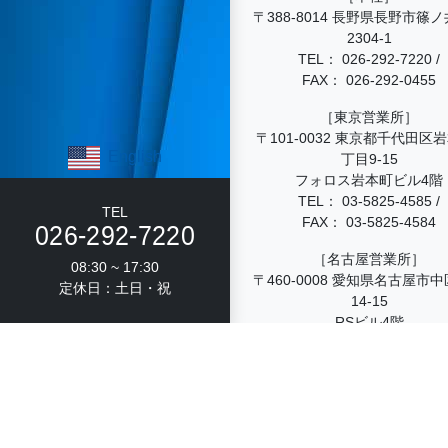
〒388-8014 長野県長野市篠
2304-1
TEL：
026-292-7220
/
FAX： 026-292-0455
［東京営業所］
〒101-0032 東京都千代田区
English
丁目9-15
フォロス岩本町ビル4階
TEL：
03-5825-4585
/
TEL
FAX： 03-5825-4584
026-292-7220
［名古屋営業所］
08:30 ~ 17:30
〒460-0008 愛知県名古屋市中
定休日：土日・祝
14-15
RSビル4階
TEL：
052-211-9645
/
FAX： 052-211-9646
［大阪営業所］
〒531-0074 大阪府大阪市北
1丁目18-1