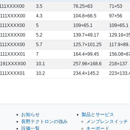
111XXXX00
3.5
76.25×63
71×53
111XXXX00
4.3
104.8×66.5
97×56
111XXXX00
5
109×65.1
109×65.1
111XXXX00
5.2
139.7×49.17
129.16×3
111XXXX00
5.7
125.7×101.25
117.9×89.
111XXXX01
7
164.4×99.45
156.08×8
191XXXX00
10.1
257.96×168.6
218×137
111XXXX01
10.2
234.4×145.2
223×133.
お知らせ
製品とサービス
長野テクトロンの強み
メンブレンスイッチ
設備一覧
キーボード