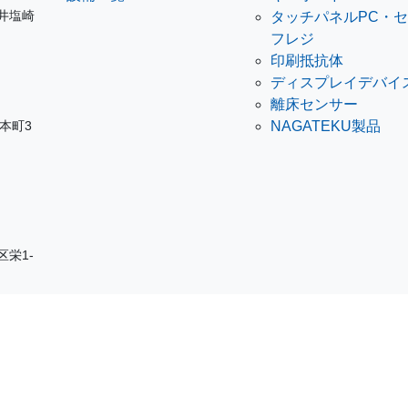
ノ井塩崎
タッチパネルPC・
フレジ
印刷抵抗体
ディスプレイデバイ
離床センサー
岩本町3
NAGATEKU製品
区栄1-
区本庄東