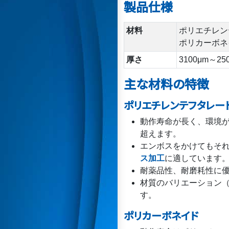
製品仕様
材料
ポリエチレンテ
ポリカーボネイ
厚さ
3100μm～25
主な材料の特徴
ポリエチレンテフタレート(
動作寿命が長く、環境
超えます。
エンボスをかけてもそ
ス加工
に適しています
耐薬品性、耐磨耗性に
材質のバリエーション
す。
ポリカーボネイド