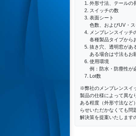
外形寸法、テールの
スイッチの数
表面シート
色数、およびUV・
メンブレンスイッチ
各種製品タイプから
抜き穴、透明窓があ
ある場合は寸法もお
使用環境
例：防水・防塵性が
Lot数
※弊社のメンブレンスイ
製品の仕様によって異な
ある程度（外形寸法など
らせいただかなくても問
解決策を提案いたします