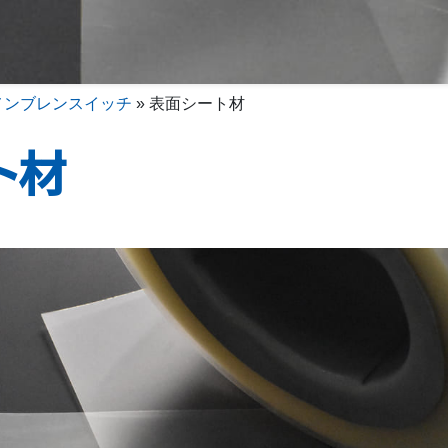
メンブレンスイッチ
»
表面シート材
ト材