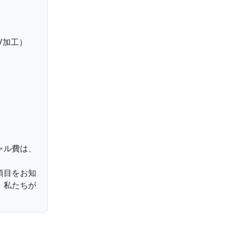
V加工）
ャル費は、
項目をお知
、私たちが