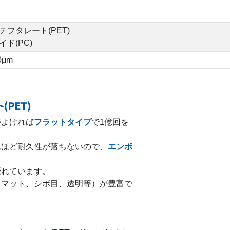
フタレート(PET)
ド(PC)
0μm
PET)
がよければ
フラットタイプ
で1億回を
れほど耐久性が落ちないので、
エンボ
。
優れています。
（マット、シボ目、透明等）が豊富で