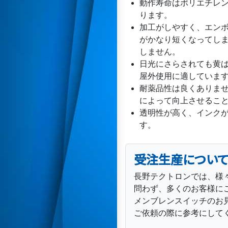
動作寿命はポリエチレン
ります。
加工がしやすく、エン
がかなり短くなってし
しません。
日光にさらされても黄
屋外使用に適していま
耐薬品性は良くありま
によって向上させるこ
透明性が高く、インク
す。
受注生産につい
長野テクトロンでは、様
問わず、多くのお客様に
メンブレンスイッチのお
ご依頼の際に参考にして