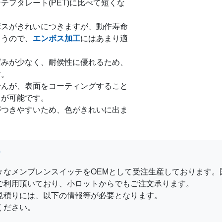
テフタレート(PET)に比べて短くな
ボスがきれいにつきますが、動作寿命
まうので、
エンボス加工
にはあまり適
ばみが少なく、耐侯性に優れるため、
す。
せんが、表面をコーティングすること
とが可能です。
がつきやすいため、色がきれいに出ま
て
々なメンブレンスイッチをOEMとして受注生産しております。
ご利用頂いており、小ロットからでもご注文承ります。
見積りには、以下の情報等が必要となります。
ください。