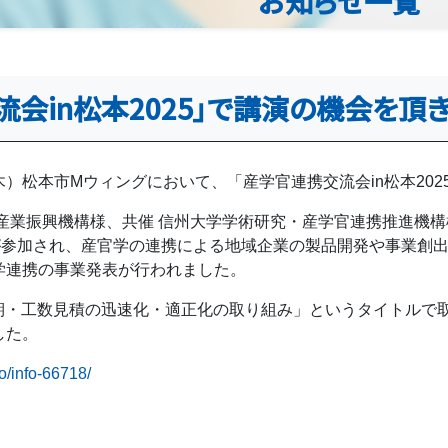
お知らせ一覧
流会in松本2025」で講演の機会を頂
）松本市Мウィングにおいて、「産学官連携交流会in松本202
産業振興機構様、共催 信州大学学術研究・産学官連携推進機構
方が参加され、産官学の連携による地域企業の製品開発や事業創
学連携の事業発表が行われました。
納期・工数見積の迅速化・適正化の取り組み」というタイトルで
した。
fo/info-66718/