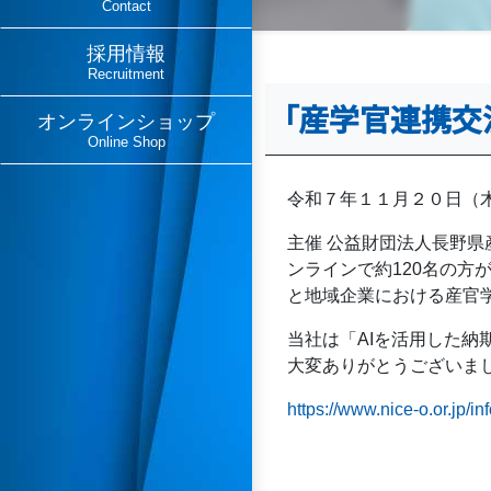
Contact
採用情報
Recruitment
「産学官連携交
オンラインショップ
Online Shop
令和７年１１月２０日（木
主催 公益財団法人⾧野県
ンラインで約120名の
と地域企業における産官
当社は「AIを活用した
大変ありがとうございま
https://www.nice-o.or.jp/in