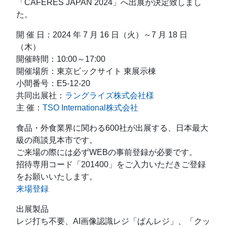
「CAFERES JAPAN 2024」へ出展が決定致しまし
た。
開 催 日：2024 年 7 月 16 日（火）～7 月 18 日
（木）
開催時間：10:00～17:00
開催場所：東京ビックサイト 東展示棟
小間番号：E5-12-20
共同出展社：
ラングライズ株式会社様
主 催：
TSO International株式会社
食品・外食業界に関わる600社が出展する、日本最大
級の商談見本市です。
ご来場の際には必ずWEBの事前登録が必要です。
招待専用コード「201400」をご入力いただきご登録
をお願いいたします。
来場登録
出展製品
レジ打ち不要、AI画像認識レジ「ぱんレジ」、「クッ