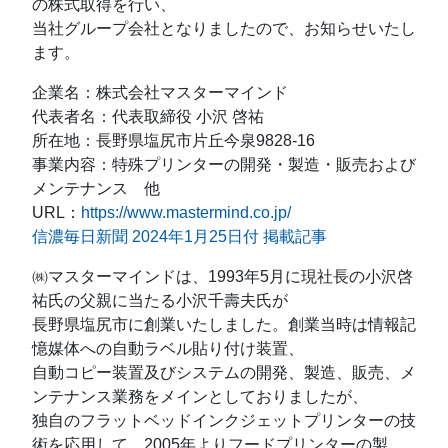
の株式取得を行い、
当社グループ会社となりましたので、お知らせいたし
ます。
企業名：株式会社マスターマインド
代表者名：代表取締役 小沢 啓祐
所在地：長野県塩尻市片丘今泉9828-16
事業内容：特殊プリンターの開発・製造・販売および
メンテナンス 他
URL：
https://www.mastermind.co.jp/
信濃毎日新聞 2024年1月25日付 掲載記事
㈱マスターマインドは、1993年5月に現社長の小沢啓
祐氏の父親に当たる小沢千壽夫氏が
長野県塩尻市に創業いたしました。創業当時は情報記
憶媒体への自動ラベル貼り付け装置、
自動コピー装置及びシステムの開発、製造、販売、メ
ンテナンス業務をメインとしておりましたが、
独自のフラットベッドインクジェットプリンターの技
術を応用して、2005年よりフードプリンターの製