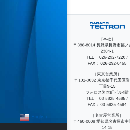
索:
［本社］
〒388-8014 長野県長野市篠
2304-1
TEL：
026-292-7220
/
FAX： 026-292-0455
［東京営業所］
〒101-0032 東京都千代田区
丁目9-15
フォロス岩本町ビル4階
TEL：
03-5825-4585
/
FAX： 03-5825-4584
［名古屋営業所］
English
〒460-0008 愛知県名古屋市中
14-15